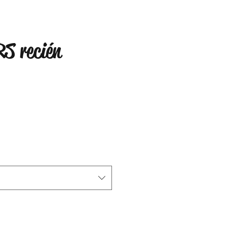
S recién
o