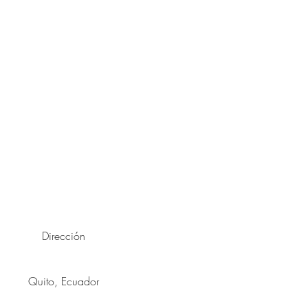
n agua fría
car a la sombrta, pero se puede
mperatura baja.
Dirección
Quito, Ecuador