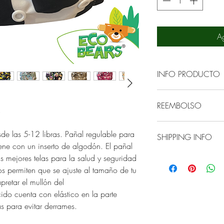
Ag
INFO PRODUCTO
ECOBEARS recién n
REEMBOLSO
impermeable que us
.
exterior y tela de al
ECOBEARS puede re
ECOBEARS cobertor 
e las 5-12 libras. Pañal regulable para
SHIPPING INFO
arreglo del mismo e
secar en la secador
ene con un inserto de algodón. El pañal
costura, materiales,
de lavado es el sigu
mejores telas para la salud y seguridad
Envíamos ECOBEARS 
mal uso del produc
os permiten que se ajuste al tamaño de tu
Utilizaremos el tra
aplicable. Los camb
- Enjuagar en agua f
retar el mullón del
a tu hogar. El envío
cuando se compra 
restos)
o cuenta con elástico en la parte
- Lavar en agua cali
nas para evitar derrames.
agua caliente, pued