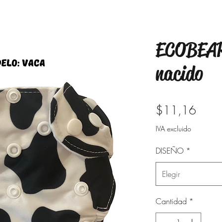
ECOBEAR
nacido
Preci
$11,16
IVA excluido
DISEÑO
*
Elegir
Cantidad
*